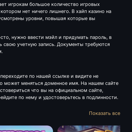
гает игрокам большое количество игровых
котором нет ничего лишнего. В хайп казино на
дусмотрены уровни, повышая которые вы
осто, нужно ввести мэйл и придумать пароль, в
ь свою учетную запись. Документы требуются
м.
 переходите по нашей ссылке и видите не
ко может меняться доменное имя. На нашем сайте
остовериться что вы на официальном сайте,
рейдите по нему и удостоверьтесь в подлинности.
Показать все