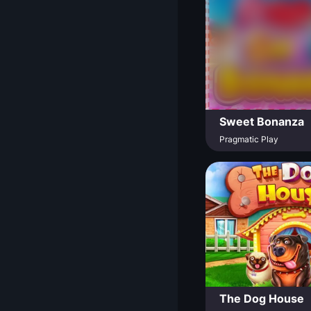
Sweet Bonanza
Pragmatic Play
The Dog House