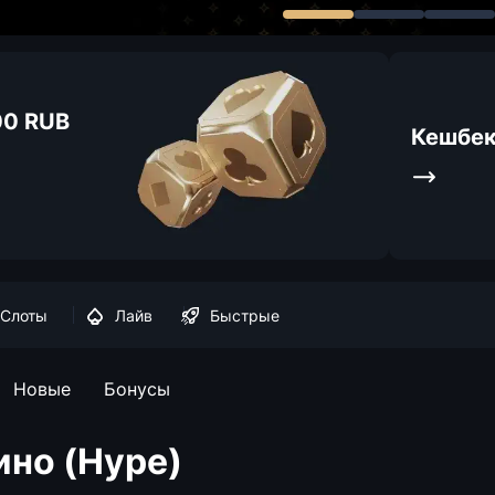
00 RUB
Кешбек
Слоты
Лайв
Быстрые
Новые
Бонусы
ино (Hype)