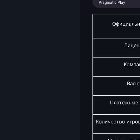
Pragmatic Play
Официальн
Лицен
Компа
Валю
Платежные
Количество игро