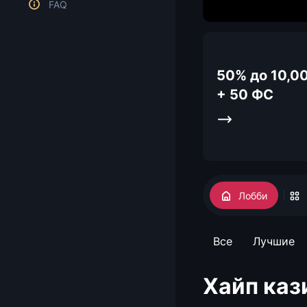
FAQ
50% до 10,0
+ 50 ФС
Лобби
Все
Лучшие
Хайп каз